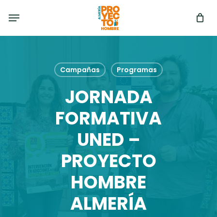
Skip
Menu
to
main
content
Campañas
Programas
JORNADA
FORMATIVA
UNED –
PROYECTO
HOMBRE
ALMERÍA