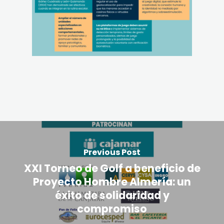
Previous Post
XXI Torneo de Golf a beneficio de
Proyecto Hombre Almería: un
éxito de solidaridad y
compromiso