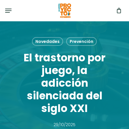
Skip
Menu
to
main
content
Novedades
Prevención
El trastorno por
juego, la
adicción
silenciada del
siglo XXI
29/10/2025