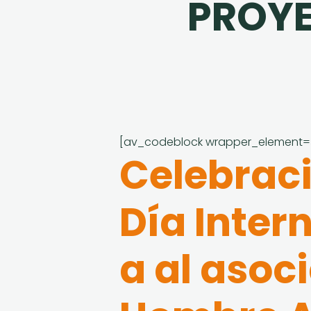
PROYE
[av_codeblock wrapper_element=»
Celebració
Día Inter
a al asoc