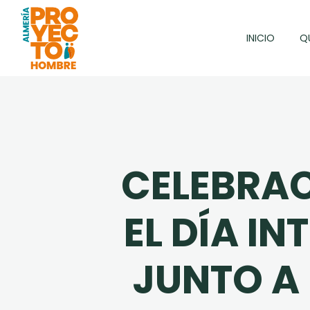
Skip
to
INICIO
Q
main
content
CELEBRACI
EL DÍA I
JUNTO A 