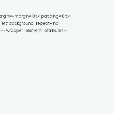
argin=» margin=’0px’ padding=’0px’
 left’ background_repeat=’no-
t=» wrapper_element_attributes=»