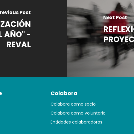
revious Post
Next Post
IZACIÓN
REFLEXI
 AÑO" -
PROYE
REVAL
e
Colabora
Colabora como socio
Colabora como voluntario
Entidades colaboradoras