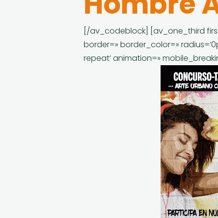
Hombre A
[/av_codeblock] [av_one_third fir
border=» border_color=» radius=’
repeat’ animation=» mobile_break