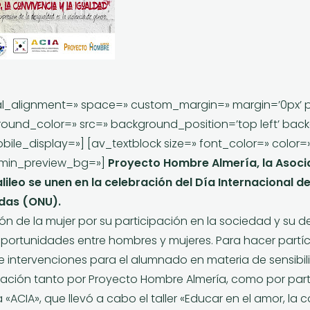
cal_alignment=» space=» custom_margin=» margin=’0px’ 
round_color=» src=» background_position=’top left’ ba
ile_display=»] [av_textblock size=» font_color=» color
admin_preview_bg=»]
Proyecto Hombre Almería, la Asoci
Galileo se unen en la celebración del Día Internacional d
idas (ONU).
n de la mujer por su participación en la sociedad y su de
portunidades entre hombres y mujeres. Para hacer partíc
de intervenciones para el alumnado en materia de sensibi
lización tanto por Proyecto Hombre Almería, como por part
 «ACIA», que llevó a cabo el taller
«Educar en el amor, la c