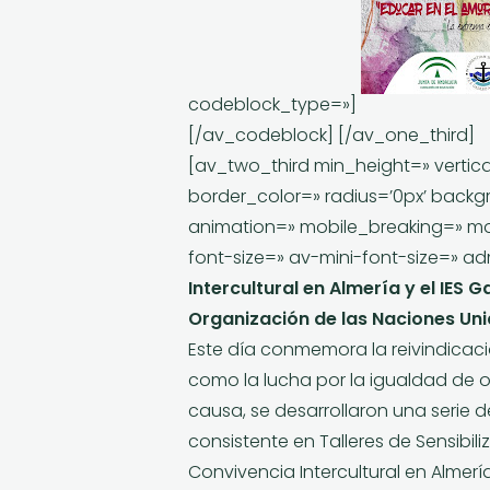
codeblock_type=»]
[/av_codeblock] [/av_one_third]
[av_two_third min_height=» verti
border_color=» radius=’0px’ backg
animation=» mobile_breaking=» mob
font-size=» av-mini-font-size=» 
Intercultural en Almería y el IES 
Organización de las Naciones Un
Este día conmemora la reivindicació
como la lucha por la igualdad de o
causa, se desarrollaron una serie 
consistente en Talleres de Sensibi
Convivencia Intercultural en Almería