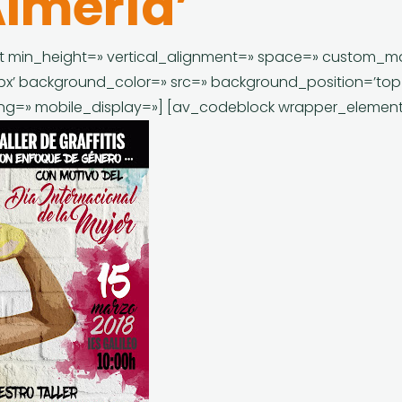
lmería’
st min_height=» vertical_alignment=» space=» custom_m
0px’ background_color=» src=» background_position=’top
ing=» mobile_display=»] [av_codeblock wrapper_elemen