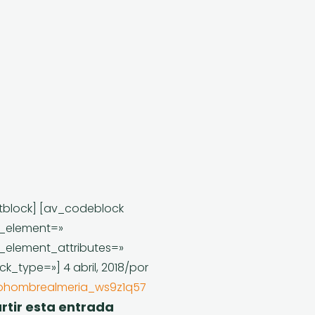
tblock] [av_codeblock
_element=»
_element_attributes=»
ck_type=»]
4 abril, 2018
/
por
ohombrealmeria_ws9z1q57
tir esta entrada