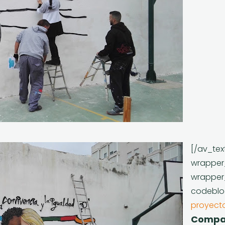
[/av_tex
wrapper
wrapper
codeblo
proyect
Compar