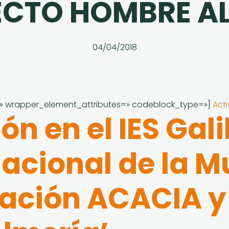
CTO HOMBRE A
04/04/2018
 wrapper_element_attributes=» codeblock_type=»]
Act
n en el IES Gali
nacional de la M
iación ACACIA y