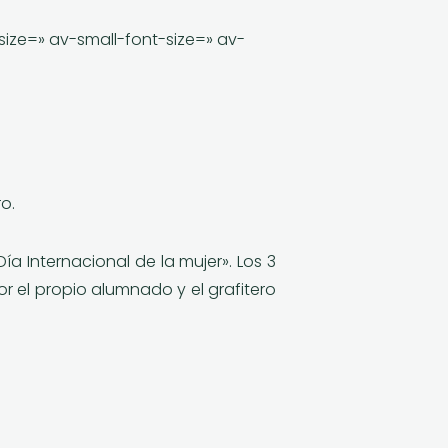
size=» av-small-font-size=» av-
o.
Día Internacional de la mujer»
. Los 3
r el propio alumnado y el grafitero